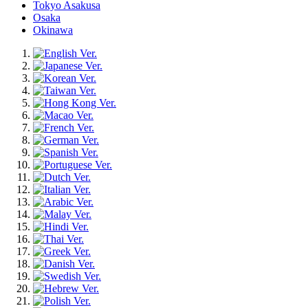
Tokyo Asakusa
Osaka
Okinawa