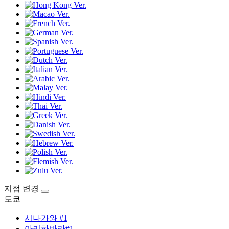
지점 변경
도쿄
시나가와 #1
아키하바라#1