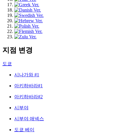
지점 변경
도쿄
시나가와 #1
아키하바라#1
아키하바라#2
시부야
시부야 애넥스
도쿄 베이