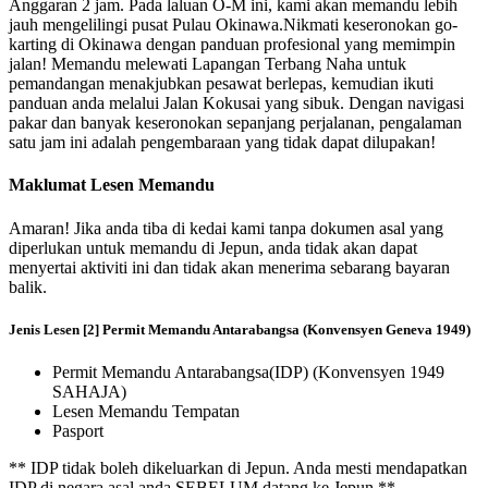
Anggaran 2 jam. Pada laluan O-M ini, kami akan memandu lebih
jauh mengelilingi pusat Pulau Okinawa.Nikmati keseronokan go-
karting di Okinawa dengan panduan profesional yang memimpin
jalan! Memandu melewati Lapangan Terbang Naha untuk
pemandangan menakjubkan pesawat berlepas, kemudian ikuti
panduan anda melalui Jalan Kokusai yang sibuk. Dengan navigasi
pakar dan banyak keseronokan sepanjang perjalanan, pengalaman
satu jam ini adalah pengembaraan yang tidak dapat dilupakan!
Maklumat Lesen Memandu
Amaran! Jika anda tiba di kedai kami tanpa dokumen asal yang
diperlukan untuk memandu di Jepun, anda tidak akan dapat
menyertai aktiviti ini dan tidak akan menerima sebarang bayaran
balik.
Jenis Lesen [2] Permit Memandu Antarabangsa (Konvensyen Geneva 1949)
Permit Memandu Antarabangsa(IDP) (Konvensyen 1949
SAHAJA)
Lesen Memandu Tempatan
Pasport
** IDP tidak boleh dikeluarkan di Jepun. Anda mesti mendapatkan
IDP di negara asal anda SEBELUM datang ke Jepun **