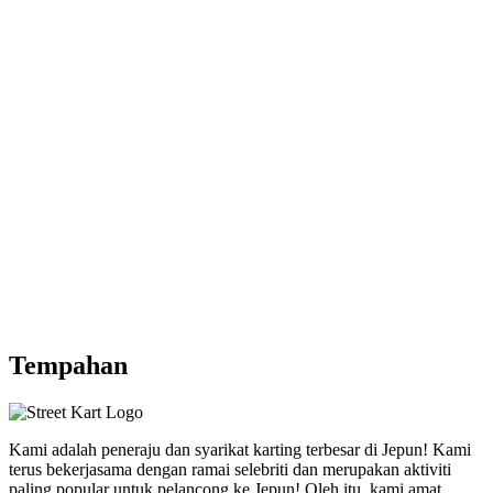
Tempahan
Kami adalah
peneraju
dan
syarikat karting terbesar
di Jepun! Kami
terus bekerjasama dengan
ramai selebriti
dan merupakan
aktiviti
paling popular
untuk pelancong ke Jepun! Oleh itu, kami amat