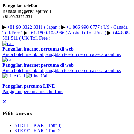
Panggilan telefon
Bahasa Inggeris/Jepun/dll
+81-90-3322-3311
▶︎
+81-90-3322-3311 ( Japan )
▶︎
+1-866-990-0777 ( US / Canada
Toll-Free )
▶︎
+61-1800-108-966 ( Australia Toll-Free )
▶︎
+44-808-
501-511 ( UK Toll-Free )
Panggilan internet percuma di web
Anda boleh membuat panggilan telefon percuma secara online.
Panggilan internet percuma di web
Anda boleh membuat panggilan telefon percuma secara online.
Panggilan percuma LINE
Panggilan percuma melalui Line
✕
Pilih kursus
STREET KART Tour 1j
STREET KART Tour 2j