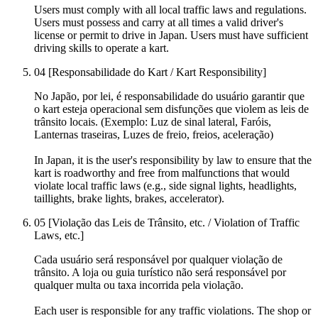
Users must comply with all local traffic laws and regulations.
Users must possess and carry at all times a valid driver's
license or permit to drive in Japan. Users must have sufficient
driving skills to operate a kart.
04
[Responsabilidade do Kart / Kart Responsibility]
No Japão, por lei, é responsabilidade do usuário garantir que
o kart esteja operacional sem disfunções que violem as leis de
trânsito locais. (Exemplo: Luz de sinal lateral, Faróis,
Lanternas traseiras, Luzes de freio, freios, aceleração)
In Japan, it is the user's responsibility by law to ensure that the
kart is roadworthy and free from malfunctions that would
violate local traffic laws (e.g., side signal lights, headlights,
taillights, brake lights, brakes, accelerator).
05
[Violação das Leis de Trânsito, etc. / Violation of Traffic
Laws, etc.]
Cada usuário será responsável por qualquer violação de
trânsito. A loja ou guia turístico não será responsável por
qualquer multa ou taxa incorrida pela violação.
Each user is responsible for any traffic violations. The shop or