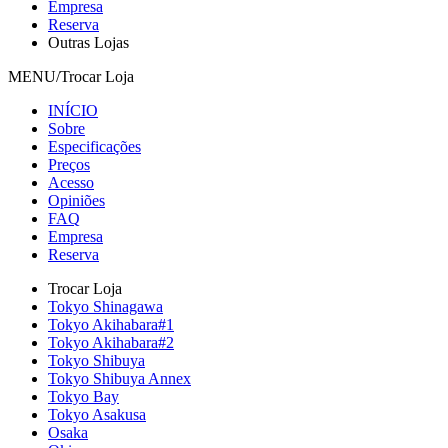
Empresa
Reserva
Outras Lojas
MENU/Trocar Loja
INÍCIO
Sobre
Especificações
Preços
Acesso
Opiniões
FAQ
Empresa
Reserva
Trocar Loja
Tokyo Shinagawa
Tokyo Akihabara#1
Tokyo Akihabara#2
Tokyo Shibuya
Tokyo Shibuya Annex
Tokyo Bay
Tokyo Asakusa
Osaka