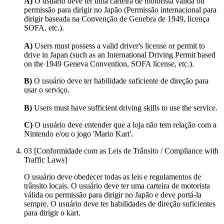
A)
O usuário deve ter uma carteira de motorista válida ou
permissão para dirigir no Japão (Permissão internacional para
dirigir baseada na Convenção de Genebra de 1949, licença
SOFA, etc.).
A)
Users must possess a valid driver's license or permit to
drive in Japan (such as an International Driving Permit based
on the 1949 Geneva Convention, SOFA license, etc.).
B)
O usuário deve ter habilidade suficiente de direção para
usar o serviço.
B)
Users must have sufficient driving skills to use the service.
C)
O usuário deve entender que a loja não tem relação com a
Nintendo e/ou o jogo 'Mario Kart'.
03
[Conformidade com as Leis de Trânsito / Compliance with
Traffic Laws]
O usuário deve obedecer todas as leis e regulamentos de
trânsito locais. O usuário deve ter uma carteira de motorista
válida ou permissão para dirigir no Japão e deve portá-la
sempre. O usuário deve ter habilidades de direção suficientes
para dirigir o kart.